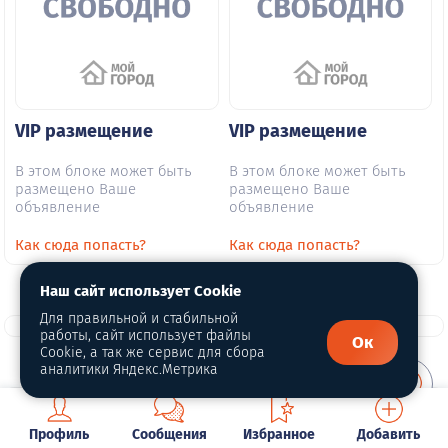
VIP размещение
VIP размещение
В этом блоке может быть
В этом блоке может быть
размещено Ваше
размещено Ваше
объявление
объявление
Как сюда попасть?
Как сюда попасть?
Наш сайт использует Cookie
Для правильной и стабильной
работы, сайт использует файлы
Ок
Cookie, а так же сервис для сбора
аналитики Яндекс.Метрика
О портале
Профиль
Сообщения
Избранное
Добавить