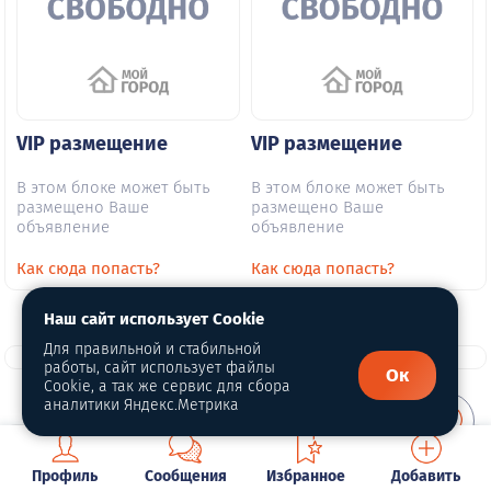
VIP размещение
VIP размещение
В этом блоке может быть
В этом блоке может быть
размещено Ваше
размещено Ваше
объявление
объявление
Как сюда попасть?
Как сюда попасть?
Наш сайт использует Cookie
Для правильной и стабильной
работы, сайт использует файлы
Ок
Cookie, а так же сервис для сбора
аналитики Яндекс.Метрика
О портале
Профиль
Сообщения
Избранное
Добавить