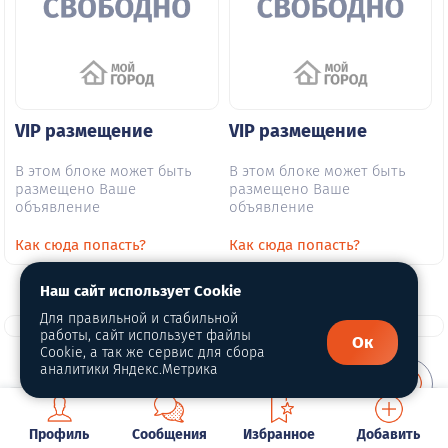
VIP размещение
VIP размещение
В этом блоке может быть
В этом блоке может быть
размещено Ваше
размещено Ваше
объявление
объявление
Как сюда попасть?
Как сюда попасть?
Наш сайт использует Cookie
Для правильной и стабильной
работы, сайт использует файлы
Ок
Cookie, а так же сервис для сбора
аналитики Яндекс.Метрика
О портале
Профиль
Сообщения
Избранное
Добавить