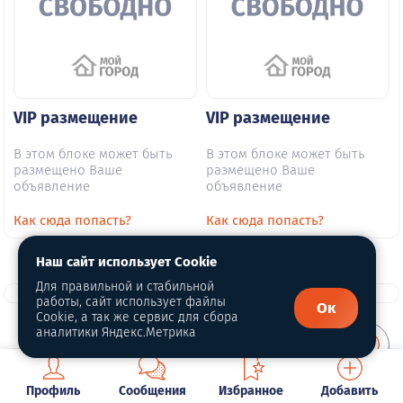
VIP размещение
VIP размещение
В этом блоке может быть
В этом блоке может быть
размещено Ваше
размещено Ваше
объявление
объявление
Как сюда попасть?
Как сюда попасть?
Наш сайт использует Cookie
Для правильной и стабильной
работы, сайт использует файлы
Ок
Cookie, а так же сервис для сбора
аналитики Яндекс.Метрика
О портале
Профиль
Сообщения
Избранное
Добавить