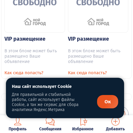
VIP размещение
VIP размещение
В этом блоке может быть
В этом блоке может быть
размещено Ваше
размещено Ваше
объявление
объявление
Как сюда попасть?
Как сюда попасть?
Наш сайт использует Cookie
Для правильной и стабильной
работы, сайт использует файлы
Ок
Cookie, а так же сервис для сбора
аналитики Яндекс.Метрика
О портале
Профиль
Сообщения
Избранное
Добавить