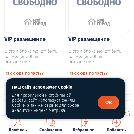
VIP размещение
VIP размещение
В этом блоке может быть
В этом блоке может быть
размещено Ваше
размещено Ваше
объявление
объявление
Как сюда попасть?
Как сюда попасть?
Наш сайт использует Cookie
Для правильной и стабильной
работы, сайт использует файлы
Ок
Cookie, а так же сервис для сбора
аналитики Яндекс.Метрика
О портале
Профиль
Сообщения
Избранное
Добавить