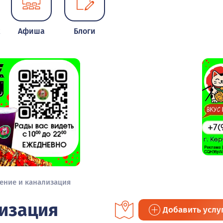
к
Афиша
Блоги
ение и канализация
изация
Добавить услу