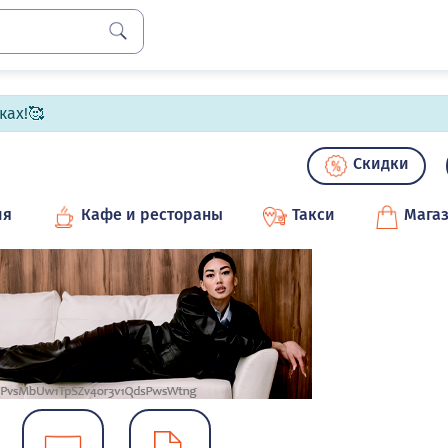
ках!🥰
Скидки
ия
Кафе и рестораны
Такси
Мага