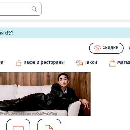
ках!🥰
Скидки
ия
Кафе и рестораны
Такси
Мага