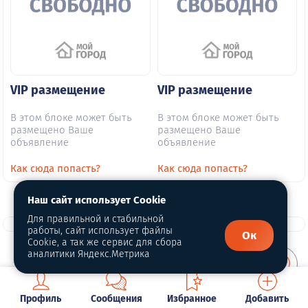
VIP размещение
VIP размещение
В этом блоке может быть
В этом блоке может быть
размещено Ваше
размещено Ваше
объявление
объявление
Как сюда попасть?
Как сюда попасть?
Наш сайт использует Cookie
Для правильной и стабильной
работы, сайт использует файлы
Ок
Cookie, а так же сервис для сбора
аналитики Яндекс.Метрика
О портале
Профиль
Сообщения
Избранное
Добавить