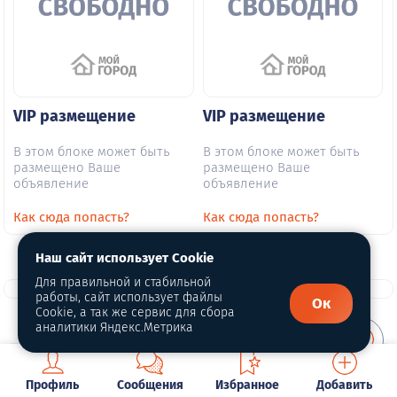
VIP размещение
VIP размещение
В этом блоке может быть
В этом блоке может быть
размещено Ваше
размещено Ваше
объявление
объявление
Как сюда попасть?
Как сюда попасть?
Наш сайт использует Cookie
Для правильной и стабильной
работы, сайт использует файлы
Ок
Cookie, а так же сервис для сбора
аналитики Яндекс.Метрика
О портале
Профиль
Сообщения
Избранное
Добавить