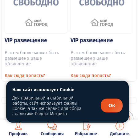
VIP размещение
VIP размещение
В этом блоке может быть
В этом блоке может быть
размещено Ваше
размещено Ваше
объявление
объявление
Как сюда попасть?
Как сюда попасть?
Наш сайт использует Cookie
Для правильной и стабильной
работы, сайт использует файлы
Ок
Cookie, а так же сервис для сбора
аналитики Яндекс.Метрика
О портале
Профиль
Сообщения
Избранное
Добавить