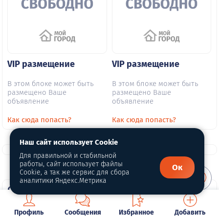
VIP размещение
VIP размещение
В этом блоке может быть
В этом блоке может быть
размещено Ваше
размещено Ваше
объявление
объявление
Как сюда попасть?
Как сюда попасть?
Наш сайт использует Cookie
Для правильной и стабильной
работы, сайт использует файлы
Ок
Cookie, а так же сервис для сбора
аналитики Яндекс.Метрика
О портале
Профиль
Сообщения
Избранное
Добавить
О нас