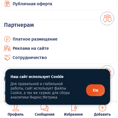
Публичная оферта
Партнерам
Платное размещение
Реклама на сайте
Сотрудничество
Наш сайт использует Cookie
Мы в соц. сетях
Для правильной и стабильной
работы, сайт использует файлы
Ок
Мы ВКонтакте
Cookie, а так же сервис для сбора
аналитики Яндекс.Метрика
Мы в Одноклассниках
Мы в Max
Профиль
Сообщения
Избранное
Добавить