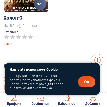
12+
Холоп-3
166
0 отзывов
нет оценок
Кино
О портале
Наш сайт использует Cookie
Для правильной и стабильной
О нас
работы, сайт использует файлы
Ок
Cookie, а так же сервис для сбора
Политика конфиденциальности
аналитики Яндекс.Метрика
Публичная оферта
Профиль
Сообщения
Избранное
Добавить